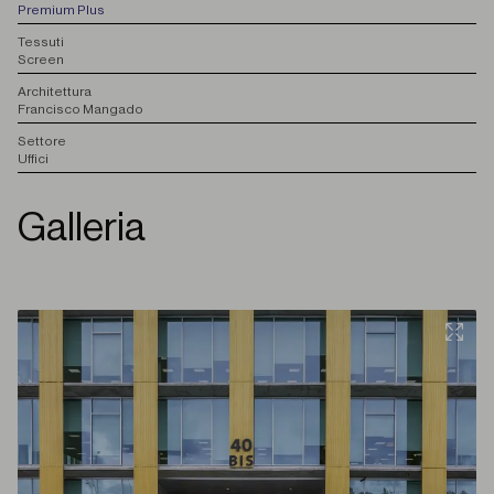
Premium Plus
T
essuti
Screen
A
rchitettura
Francisco Mangado
S
ettore
Uffici
Galleria