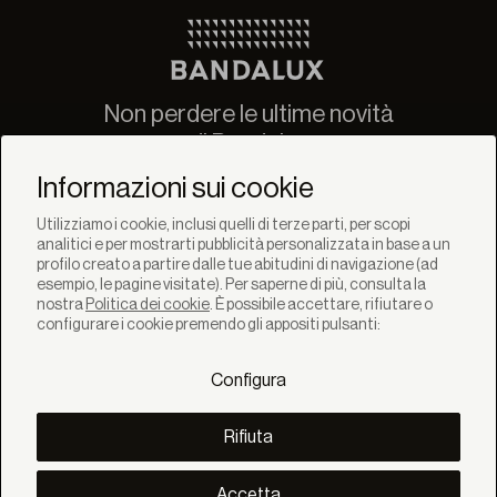
Non perdere le ultime novità
di Bandalux
Newsletter
Informazioni sui cookie
Utilizziamo i cookie, inclusi quelli di terze parti, per scopi
analitici e per mostrarti pubblicità personalizzata in base a un
profilo creato a partire dalle tue abitudini di navigazione (ad
esempio, le pagine visitate). Per saperne di più, consulta la
nostra
Politica dei cookie
. È possibile accettare, rifiutare o
SOLUZIONI
configurare i cookie premendo gli appositi pulsanti:
Prodotti
Sistemi
Configura
Collezioni
Lynx
SCOPRI
Rifiuta
Inspirazione
Storie
Progetti
Accetta