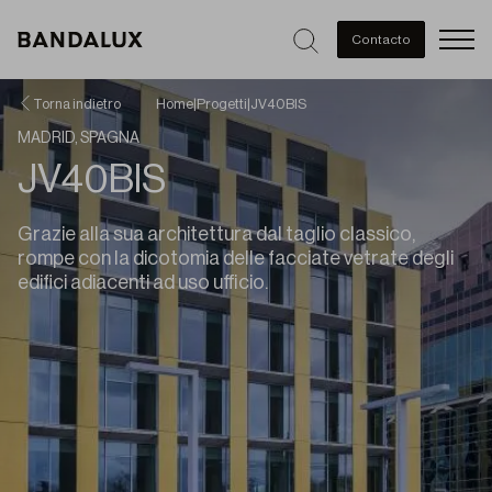
Men
Contacto
Torna indietro
Home
|
Progetti
|
JV40BIS
MADRID, SPAGNA
JV40BIS
Grazie alla sua architettura dal taglio classico,
rompe con la dicotomia delle facciate vetrate degli
edifici adiacenti ad uso ufficio.