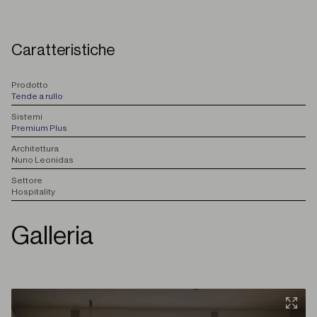
Caratteristiche
P
rodotto
Tende a rullo
S
istemi
Premium Plus
A
rchitettura
Nuno Leonidas
S
ettore
Hospitality
Galleria