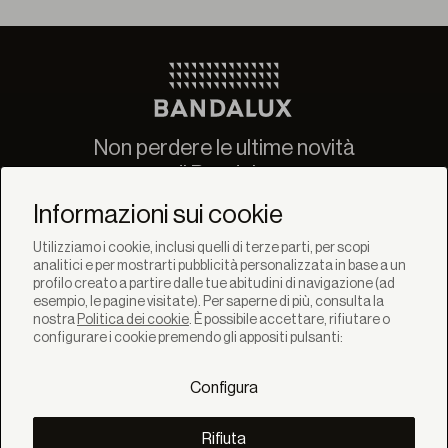
Non perdere le ultime novità
di Bandalux
Newsletter
Informazioni sui cookie
Utilizziamo i cookie, inclusi quelli di terze parti, per scopi
analitici e per mostrarti pubblicità personalizzata in base a un
profilo creato a partire dalle tue abitudini di navigazione (ad
esempio, le pagine visitate). Per saperne di più, consulta la
nostra
Politica dei cookie
. È possibile accettare, rifiutare o
SOLUZIONI
configurare i cookie premendo gli appositi pulsanti:
Prodotti
Sistemi
Configura
Collezioni
Lynx
SCOPRI
Rifiuta