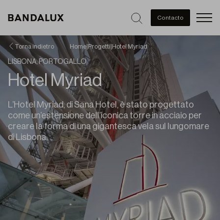
Men
Contacto
Torna indietro
Home
|
Progetti
|
Hotel Myriad
LISBONA, PORTOGALLO
Hotel Myriad
L’Hotel Myriad, di Sana Hotel, è stato progettato
come un’estensione dell’iconica torre in acciaio per
creare la forma di una gigantesca vela sul lungomare
di Lisbona.