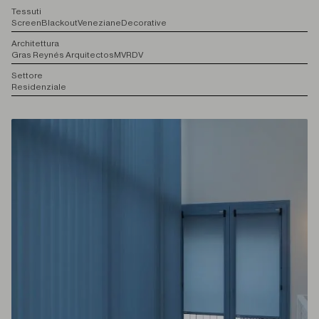
T
essuti
Screen
Blackout
Veneziane
Decorative
A
rchitettura
Gras Reynés Arquitectos
MVRDV
S
ettore
Residenziale