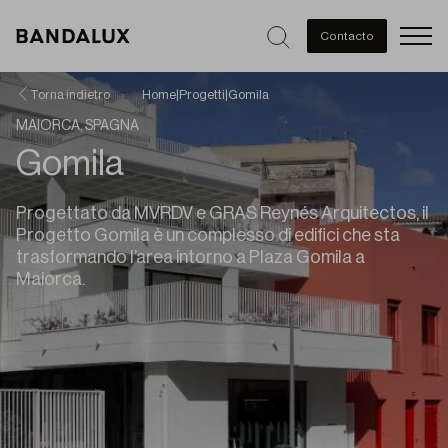
Men
Contacto
Torna indietro
Home
|
Progetti
|
Gomila
MAIORCA, SPAGNA
Gomila
Progettato da MVRDV e GRAS Reynés Arquitectos, il
Progetto Gomila è un complesso di edifici che sta
trasformando l’area intorno a Plaza Gomila a
Maiorca.