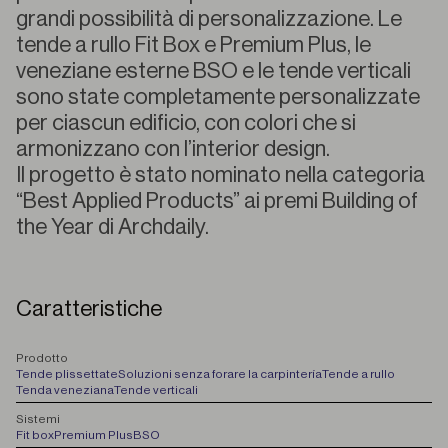
grandi possibilità di personalizzazione. Le
tende a rullo Fit Box e Premium Plus, le
veneziane esterne BSO e le tende verticali
sono state completamente personalizzate
per ciascun edificio, con colori che si
armonizzano con l’interior design.
Il progetto è stato nominato nella categoria
“Best Applied Products” ai premi Building of
the Year di Archdaily.
Caratteristiche
P
rodotto
Tende plissettate
Soluzioni senza forare la carpintería
Tende a rullo
Tenda veneziana
Tende verticali
S
istemi
Fit box
Premium Plus
BSO