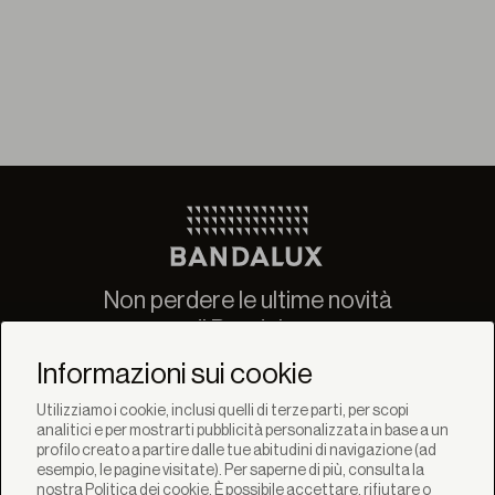
Non perdere le ultime novità
di Bandalux
Newsletter
Informazioni sui cookie
Utilizziamo i cookie, inclusi quelli di terze parti, per scopi
analitici e per mostrarti pubblicità personalizzata in base a un
profilo creato a partire dalle tue abitudini di navigazione (ad
esempio, le pagine visitate). Per saperne di più, consulta la
nostra
Politica dei cookie
. È possibile accettare, rifiutare o