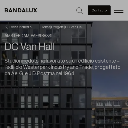
Men
Contacto
Torna indietro
Home
|
Progetti
|
DC Van Hall
AMSTERDAM, PAESI BASSI
DC Van Hall
Studioninedots ha lavorato su un edificio esistente –
l’edificio Westerpark Industry and Trade, progettato
da Ae. G. e J.D. Postma nel 1964.