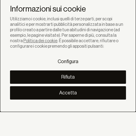
Newsletter
Informazioni sui cookie
Utilizziamo i cookie, inclusi quelli di terze parti, per scopi
analitici e per mostrarti pubblicità personalizzata in base a un
profilo creato a partire dalle tue abitudini di navigazione (ad
esempio, le pagine visitate). Per saperne di più, consulta la
nostra
Politica dei cookie
. È possibile accettare, rifiutare o
SOLUZIONI
configurare i cookie premendo gli appositi pulsanti:
Prodotti
Sistemi
Configura
Collezioni
Lynx
SCOPRI
Rifiuta
Inspirazione
Storie
Progetti
Accetta
Smart living
Gestione Solare
SU
Noi
Eco Bandalux
Certificati e garanzie
AIUTO