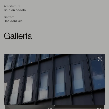
A
rchitettura
Studioninedots
S
ettore
Residenziale
Galleria