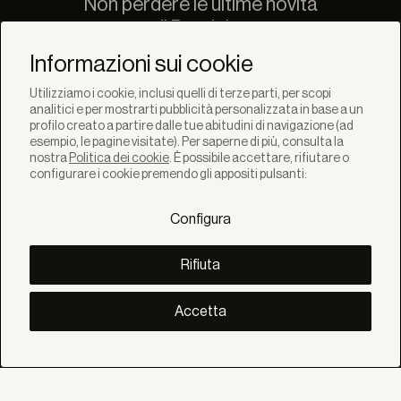
Non perdere le ultime novità
di Bandalux
Newsletter
Informazioni sui cookie
Utilizziamo i cookie, inclusi quelli di terze parti, per scopi
analitici e per mostrarti pubblicità personalizzata in base a un
profilo creato a partire dalle tue abitudini di navigazione (ad
esempio, le pagine visitate). Per saperne di più, consulta la
nostra
Politica dei cookie
. È possibile accettare, rifiutare o
SOLUZIONI
configurare i cookie premendo gli appositi pulsanti:
Prodotti
Sistemi
Configura
Collezioni
Lynx
SCOPRI
Rifiuta
Inspirazione
Storie
Progetti
Accetta
Smart living
Gestione Solare
SU
Noi
Eco Bandalux