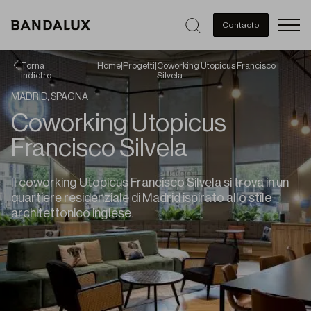
Men
Contacto
Torna
Home
|
Progetti
|
Coworking Utopicus Francisco
indietro
Silvela
MADRID, SPAGNA
Coworking Utopicus
Francisco Silvela
Il coworking Utopicus Francisco Silvela si trova in un
quartiere residenziale di Madrid ispirato allo stile
architettonico inglese.