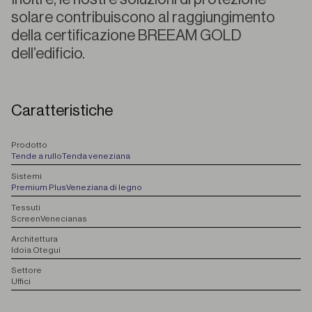
solare contribuiscono al raggiungimento
della certificazione BREEAM GOLD
dell’edificio.
Caratteristiche
P
rodotto
Tende a rullo
Tenda veneziana
S
istemi
Premium Plus
Veneziana di legno
T
essuti
Screen
Venecianas
A
rchitettura
Idoia Otegui
S
ettore
Uffici