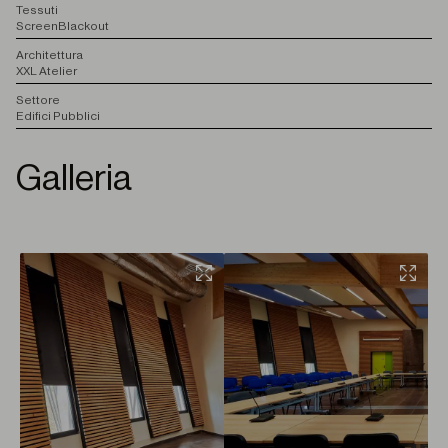
T
essuti
Screen
Blackout
A
rchitettura
XXL Atelier
S
ettore
Edifici Pubblici
Galleria