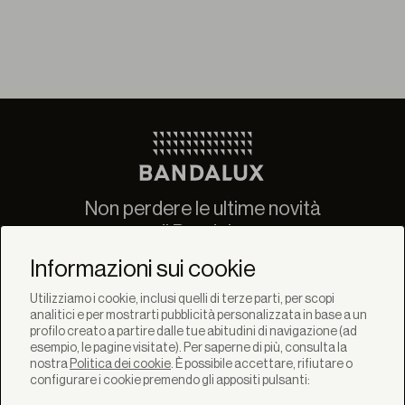
Non perdere le ultime novità
di Bandalux
Newsletter
Informazioni sui cookie
Utilizziamo i cookie, inclusi quelli di terze parti, per scopi
analitici e per mostrarti pubblicità personalizzata in base a un
profilo creato a partire dalle tue abitudini di navigazione (ad
esempio, le pagine visitate). Per saperne di più, consulta la
nostra
Politica dei cookie
. È possibile accettare, rifiutare o
SOLUZIONI
configurare i cookie premendo gli appositi pulsanti:
Prodotti