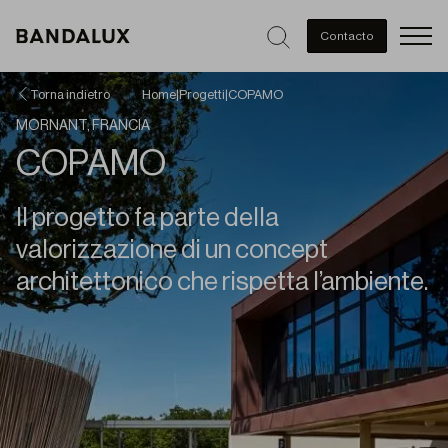
Men
Contacto
Torna indietro
Home
|
Progetti
|
COPAMO
MORNANT, FRANCIA
COPAMO
Il progetto fa parte della
valorizzazione di un concept
architettonico che rispetta l’ambiente.