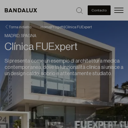
Men
Contacto
Torna indietro
Home
|
Progetti
|
Clínica FUExpert
MADRID, SPAGNA
Clínica FUExpert
Si presenta come un esempio di architettura medica
contemporanea, dove la funzionalità clinica si unisce a
un design caldo, sobrio e attentamente studiato.