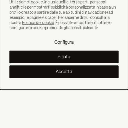
Utilizziamo i cookie, inclusi quelli di terze parti, per scopi
analitici e per mostrarti pubblicità personalizzata in base a un
profilo creato a partire dalle tue abitudini di navigazione (ad
esempio, le pagine visitate). Per saperne di più, consulta la
nostra
Politica dei cookie
. È possibile accettare, rifiutare o
SOLUZIONI
configurare i cookie premendo gli appositi pulsanti:
Prodotti
Sistemi
Configura
Collezioni
Lynx
SCOPRI
Rifiuta
Inspirazione
Storie
Progetti
Accetta
Smart living
Gestione Solare
SU
Noi
Eco Bandalux
Certificati e garanzie
AIUTO
Privati
Distributore
Professionista Contract