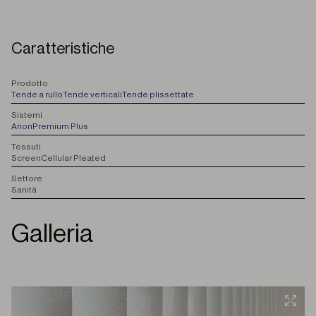
Caratteristiche
P
rodotto
Tende a rullo
Tende verticali
Tende plissettate
S
istemi
Arion
Premium Plus
T
essuti
Screen
Cellular Pleated
S
ettore
Sanità
Galleria