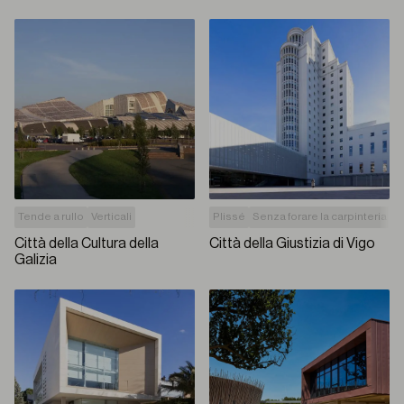
Tende a rullo
Verticali
Plissé
Senza forare la carpinteria
T
Città della Cultura della
Città della Giustizia di Vigo
Galizia