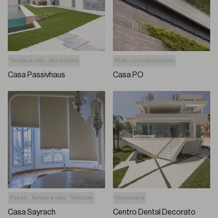
Tende a rullo
Veneziana
Rullo con cassonetto
Casa Passivhaus
Casa PO
Plissé
Tende a rullo
Verticali
Veneziana
Casa Sayrach
Centro Dental Decorato