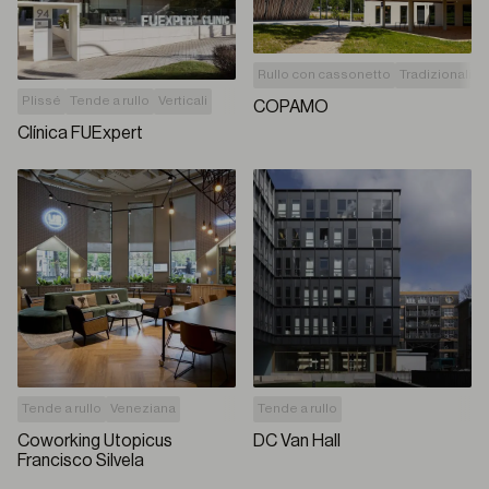
Rullo con cassonetto
Tradizionali
Plissé
Tende a rullo
Verticali
COPAMO
Clínica FUExpert
Tende a rullo
Veneziana
Tende a rullo
Coworking Utopicus
DC Van Hall
Francisco Silvela