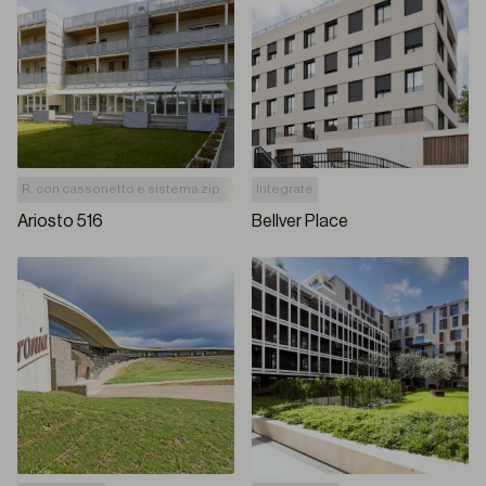
R. con cassonetto e sistema zip
Tende a rullo
Integrate
Ariosto 516
Bellver Place