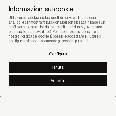
Newsletter
Informazioni sui cookie
Utilizziamo i cookie, inclusi quelli di terze parti, per scopi
analitici e per mostrarti pubblicità personalizzata in base a un
profilo creato a partire dalle tue abitudini di navigazione (ad
esempio, le pagine visitate). Per saperne di più, consulta la
nostra
Politica dei cookie
. È possibile accettare, rifiutare o
SOLUZIONI
configurare i cookie premendo gli appositi pulsanti:
Prodotti
Sistemi
Configura
Collezioni
Lynx
SCOPRI
Rifiuta
Inspirazione
Storie
Progetti
Accetta
Smart living
Gestione Solare
SU
Noi
Eco Bandalux
Certificati e garanzie
AIUTO