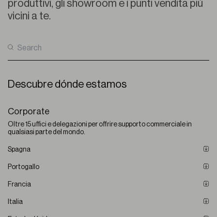
produttivi
,
gli
showroom e i
punti
vendita
più
vicini
a te.
Descubre dónde estamos
Corporate
Oltre 15 uffici e delegazioni per offrire supporto commerciale in
qualsiasi parte del mondo.
Spagna
Portogallo
Bandalux Campus
Rúa Castilla y León 14, P.I. A Sionlla, 15702 Santiago de Compostela
Francia
Bandalux Porto
Get directions
Av. Padre Manuel Alves Rego 633, 4470-330 Maia
Italia
Bandalux Toulouse
35 122 944 53 80