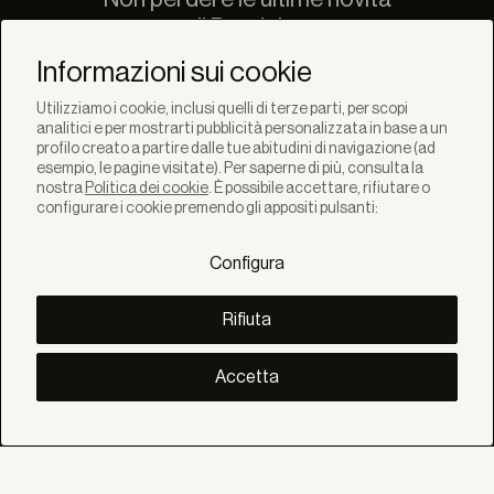
di Bandalux
Newsletter
Informazioni sui cookie
Utilizziamo i cookie, inclusi quelli di terze parti, per scopi
analitici e per mostrarti pubblicità personalizzata in base a un
profilo creato a partire dalle tue abitudini di navigazione (ad
esempio, le pagine visitate). Per saperne di più, consulta la
nostra
Politica dei cookie
. È possibile accettare, rifiutare o
SOLUZIONI
configurare i cookie premendo gli appositi pulsanti:
Prodotti
Sistemi
Configura
Collezioni
Lynx
SCOPRI
Rifiuta
Inspirazione
Storie
Progetti
Accetta
Smart living
Gestione Solare
SU
Noi
Eco Bandalux