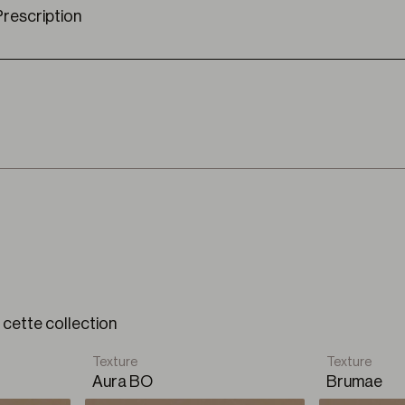
rescription
Una solución versátil para una estética sutil
Premium Plus
Un diseño 100% combinable con tu
personalidad
B-Box
El sistema con estilo minimalista y fácil de
 cette collection
mantener.
Texture
Texture
Aura BO
Brumae