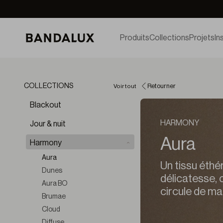
Produits
Collections
Projets
In
COLLECTIONS
Voir tout
Retourner
Blackout
HARMONY
Jour & nuit
Aura
Harmony
Aura
Un tissu éthé
Dunes
délicatesse, 
Aura BO
circule de ma
Brumae
Cloud
Diffuse