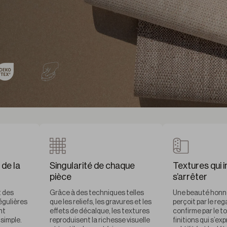
 de la
Singularité de chaque
Textures qui i
pièce
s’arrêter
t des
Grâce à des techniques telles
Une beauté honnê
régulières
que les reliefs, les gravures et les
perçoit par le reg
nt
effets de décalque, les textures
confirme par le t
 simple.
reproduisent la richesse visuelle
finitions qui s’ex