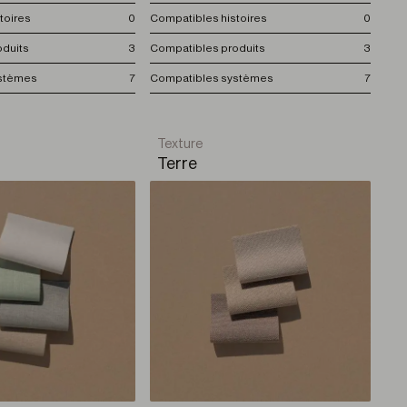
toires
0
Compatibles histoires
0
oduits
3
Compatibles produits
3
ystèmes
7
Compatibles systèmes
7
Texture
Terre