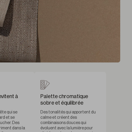
nvitent à
Palette chromatique
sobre et équilibrée
te qui se
Des tonalités qui apportent du
ard et se
calme et créent des
oucher. Des
combinaisons douces qui
priment dans la
évoluent avec la lumière pour