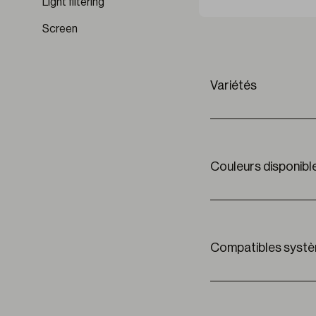
Light filtering
Screen
Variétés
Données techniques
Couleurs disponibl
I
nt / ext
C
omposition
L
argeeur roleau
É
paisseur
Compatibles syst
P
oids
C
efficient d’ouverture
C
lassement feu