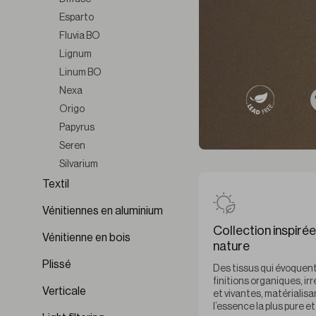
Esparto
Fluvia BO
Lignum
Linum BO
Nexa
Origo
Papyrus
Seren
Silvarium
Sylvara
Textil
Terre
Vénitiennes en aluminium
Terre BO
Collection inspirée
Vénitienne en bois
Velterra
nature
Ventara BO
Plissé
Des tissus qui évoquen
Vestigium
finitions organiques, ir
Verticale
Vestigium BO
et vivantes, matérialisa
l’essence la plus pure et
VOIR TOUTE LA COLLECTION