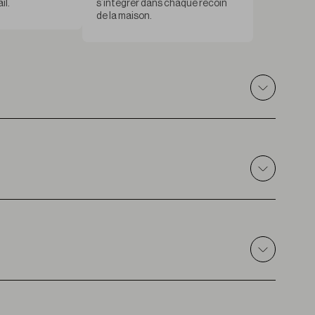
il.
s’intégrer dans chaque recoin
de la maison.
ntérieur
 10% LI
300 cm
m ± 5%
8 g/m2
aprox.
–