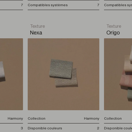
7
Compatibles systèmes
7
Compatibles s
Texture
Texture
Nexa
Origo
Harmony
Collection
Harmony
Collection
3
Disponible couleurs
2
Disponible coul