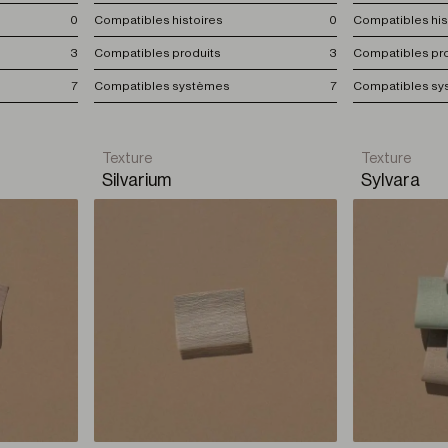
0
Compatibles histoires
0
Compatibles his
3
Compatibles produits
3
Compatibles pr
7
Compatibles systèmes
7
Compatibles s
Texture
Texture
Silvarium
Sylvara