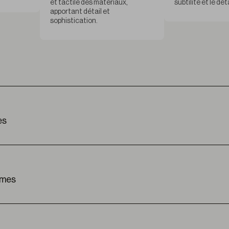
et tactile des matériaux,
subtilité et le déta
apportant détail et
sophistication.
es
I
90% PES +
0,86 m
èmes
31
3% 
Premium