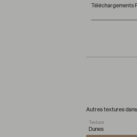
A
coustic
Téléchargements P
ftd_aura
Autres textures dans
Texture
Dunes