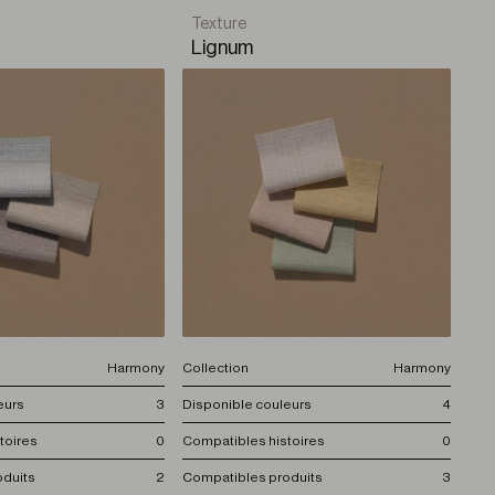
Texture
Lignum
Harmony
Collection
Harmony
eurs
3
Disponible couleurs
4
toires
0
Compatibles histoires
0
oduits
2
Compatibles produits
3