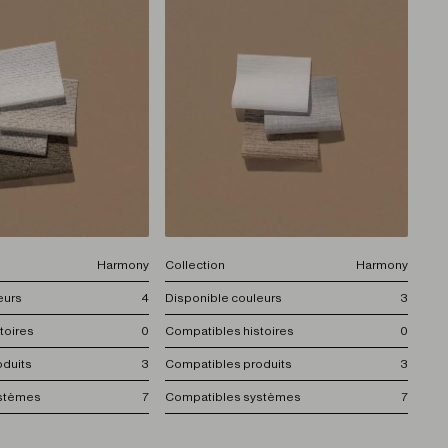
Harmony
Collection
Harmony
eurs
4
Disponible couleurs
3
toires
0
Compatibles histoires
0
oduits
3
Compatibles produits
3
ystèmes
7
Compatibles systèmes
7