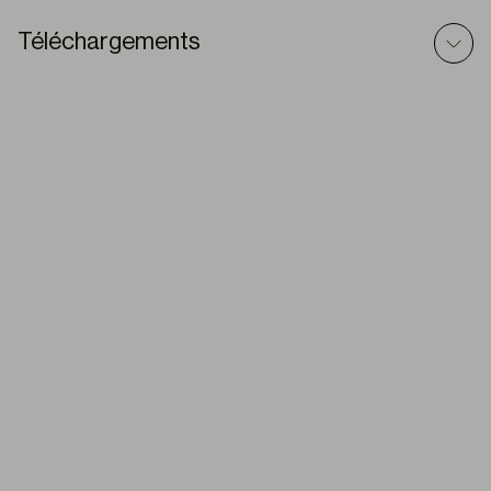
Téléchargements
Traditionnel – Modèle BIM
ZIP
Traditionnel – Dossier technique
PDF
Traditionels – Texte prescriptif
DOC