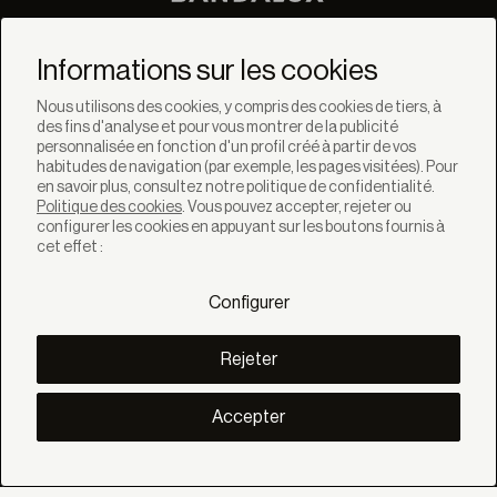
Ne manquez pas les
dernières nouvelles de
Informations sur les cookies
Bandalux
Nous utilisons des cookies, y compris des cookies de tiers, à
des fins d'analyse et pour vous montrer de la publicité
Newsletter
personnalisée en fonction d'un profil créé à partir de vos
habitudes de navigation (par exemple, les pages visitées). Pour
en savoir plus, consultez notre politique de confidentialité.
Politique des cookies
. Vous pouvez accepter, rejeter ou
configurer les cookies en appuyant sur les boutons fournis à
cet effet :
SOLUTIONS
Produits
Configurer
Systèmes
Collections
Lynx
Rejeter
DÉCOUVREZ
Inspiration
Accepter
Histories
Projets
Smart living
Gestion Solaire