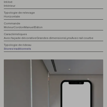
I
nt/ext
Intérieur
T
ypologie de relevage
Horizontale
C
ommande
Moteur
Cordon
Manuel
Bâton
C
aractéristiques
Avec façade décorative
Grandes dimensions
Lynx
Avec rail courbe
T
ypologie de rideau
Stores traditionnels