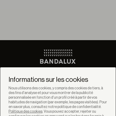
Ne manquez pas les
dernières nouvelles de
Informations sur les cookies
Bandalux
Nous utilisons des cookies, y compris des cookies de tiers, à
des fins d'analyse et pour vous montrer de la publicité
Newsletter
personnalisée en fonction d'un profil créé à partir de vos
habitudes de navigation (par exemple, les pages visitées). Pour
en savoir plus, consultez notre politique de confidentialité.
Politique des cookies
. Vous pouvez accepter, rejeter ou