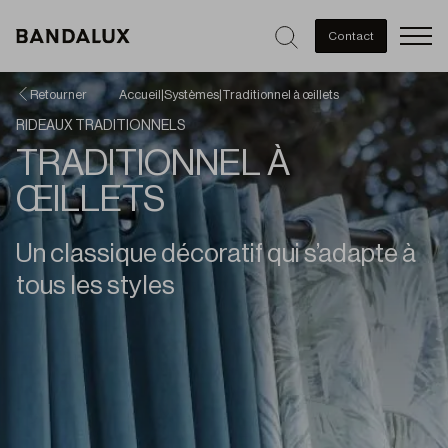
Men
Contact
Retourner
Accueil
|
Systèmes
|
Traditionnel à œillets
RIDEAUX TRADITIONNELS
TRADITIONNEL À
ŒILLETS
Un classique décoratif qui s’adapte à
tous les styles