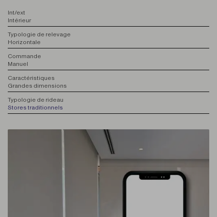
I
nt/ext
Intérieur
T
ypologie de relevage
Horizontale
C
ommande
Manuel
C
aractéristiques
Grandes dimensions
T
ypologie de rideau
Stores traditionnels