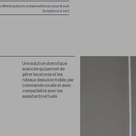
offre
Solutions solaires
Stores jour & nuit
Solutions 2 en 1
Une solution domotique
avancée qui permet de
gérer les stores et les
rideaux depuis le mobile, par
commande vocale et avec
compatibilité avec les
assistants virtuels.