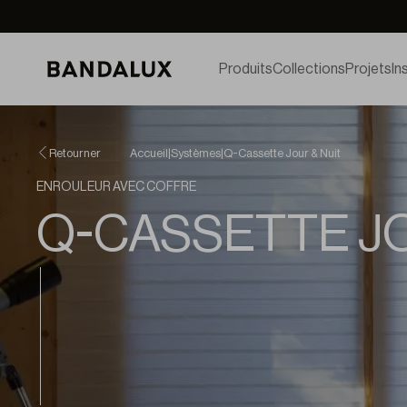
Produits
Collections
Projets
In
Retourner
Accueil
|
Systèmes
|
Q-Cassette Jour & Nuit
ENROULEUR AVEC COFFRE
Q-CASSETTE JO