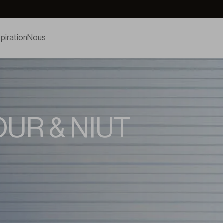
spiration
Nous
UR & NIUT