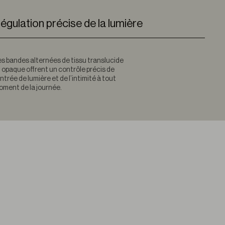
égulation précise de la lumière
s bandes alternées de tissu translucide
 opaque offrent un contrôle précis de
entrée de lumière et de l’intimité à tout
ment de la journée.