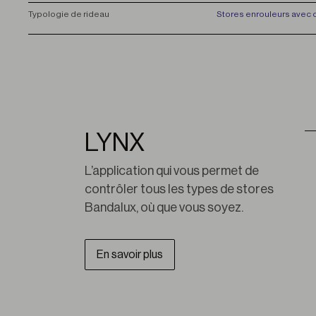
T
ypologie de rideau
Stores enrouleurs avec c
LYNX
L’application qui vous permet de 
contrôler tous les types de stores 
Bandalux, où que vous soyez.
En savoir plus