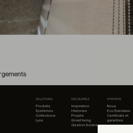
rgements
sete (Jour & Nuit) – Modèle 3D
SOLUTIONS
DÉCOUVREZ
À PROPOS
Produits
Inspiration
Nous
Systèmes
Histories
Eco Bandalux
Collections
Projets
Certificats et
Lynx
Smart living
garanties
Gestion Solaire