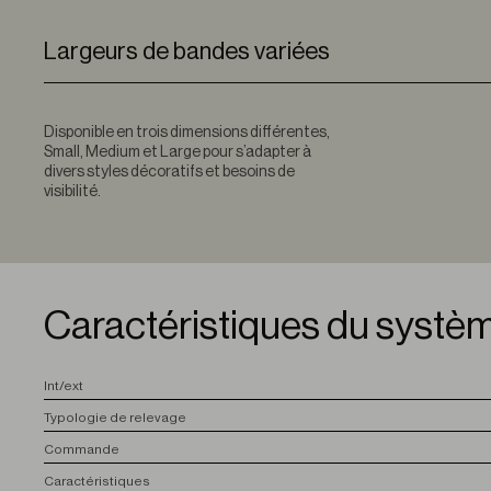
Largeurs de bandes variées
Disponible en trois dimensions différentes,
Small, Medium et Large pour s’adapter à
divers styles décoratifs et besoins de
visibilité.
Caractéristiques du systè
I
nt/ext
T
ypologie de relevage
C
ommande
C
aractéristiques