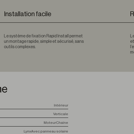
Installation facile
R
Le système de fixation Rapid Install permet
Le
un montage rapide, simple et sécurisé, sans
et
outils complexes.
l’
mo
me
Intérieur
Verticale
Moteur
Chaîne
Lynx
Avec panneau solaire