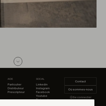
ZIP
AIDE
SOCIAL
Contact
Particulier
Linkedin
Distributeur
Instagram
Où sommes-nous
Prescripteur
Facebook
Youtube
Se connecter
Pinterest