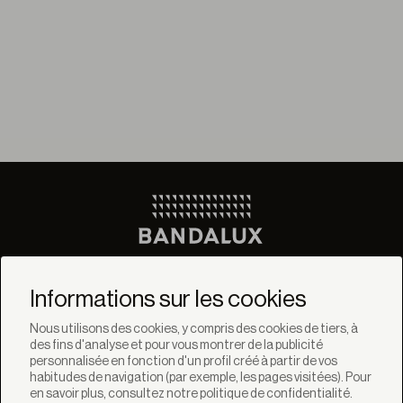
Ne manquez pas les
dernières nouvelles de
Informations sur les cookies
Bandalux
Nous utilisons des cookies, y compris des cookies de tiers, à
des fins d'analyse et pour vous montrer de la publicité
Newsletter
personnalisée en fonction d'un profil créé à partir de vos
habitudes de navigation (par exemple, les pages visitées). Pour
en savoir plus, consultez notre politique de confidentialité.