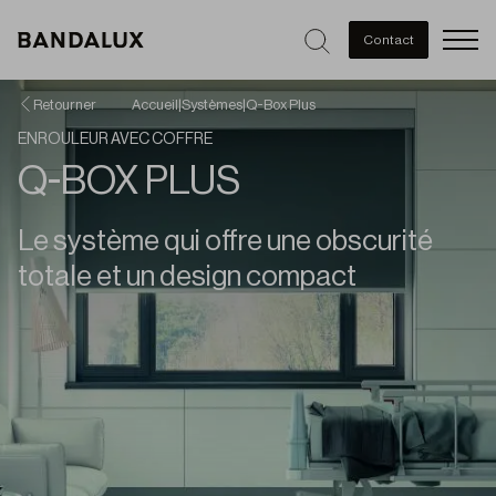
Men
Contact
Retourner
Accueil
|
Systèmes
|
Q-Box Plus
ENROULEUR AVEC COFFRE
Q-BOX PLUS
Le système qui offre une obscurité
totale et un design compact