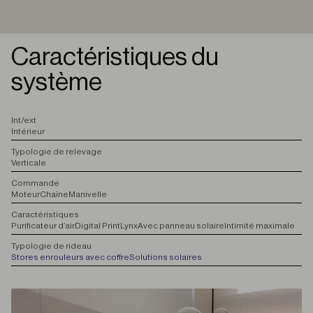
Caractéristiques du
système
I
nt/ext
Intérieur
T
ypologie de relevage
Verticale
C
ommande
Moteur
Chaîne
Manivelle
C
aractéristiques
Purificateur d’air
Digital Print
Lynx
Avec panneau solaire
Intimité maximale
T
ypologie de rideau
Stores enrouleurs avec coffre
Solutions solaires