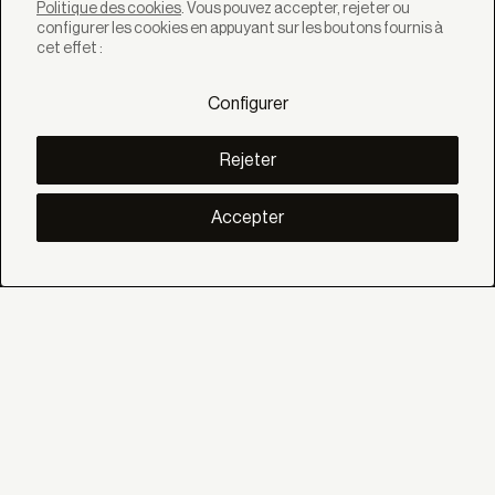
Politique des cookies
. Vous pouvez accepter, rejeter ou
configurer les cookies en appuyant sur les boutons fournis à
cet effet :
SOLUTIONS
Produits
Configurer
Systèmes
Collections
Lynx
Rejeter
DÉCOUVREZ
Inspiration
Accepter
Histories
Projets
Smart living
Gestion Solaire
À PROPOS
Nous
Eco Bandalux
Certificats et garanties
AIDE
Particulier
Distributeur
Prescripteur
SOCIAL