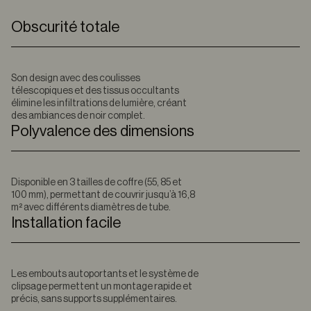
Obscurité totale
Son design avec des coulisses
télescopiques et des tissus occultants
élimine les infiltrations de lumière, créant
des ambiances de noir complet.
Polyvalence des dimensions
Disponible en 3 tailles de coffre (55, 85 et
100 mm), permettant de couvrir jusqu’à 16,8
m² avec différents diamètres de tube.
Installation facile
Les embouts autoportants et le système de
clipsage permettent un montage rapide et
précis, sans supports supplémentaires.