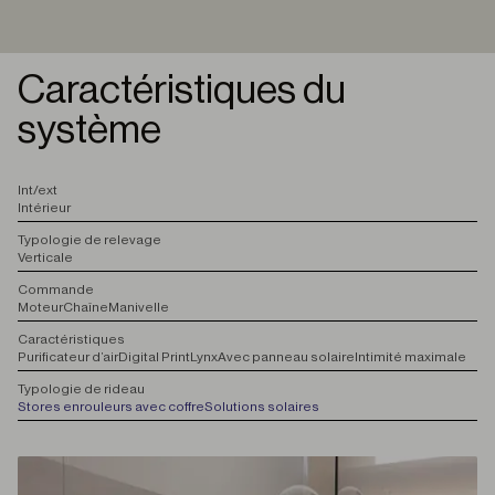
Caractéristiques du
système
I
nt/ext
Intérieur
T
ypologie de relevage
Verticale
C
ommande
Moteur
Chaîne
Manivelle
C
aractéristiques
Purificateur d’air
Digital Print
Lynx
Avec panneau solaire
Intimité maximale
T
ypologie de rideau
Stores enrouleurs avec coffre
Solutions solaires