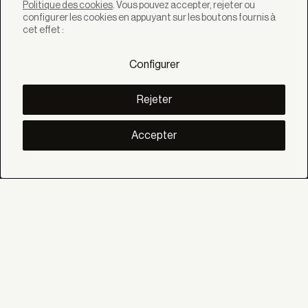
Politique des cookies
. Vous pouvez accepter, rejeter ou
configurer les cookies en appuyant sur les boutons fournis à
cet effet :
SOLUTIONS
Produits
Configurer
Systèmes
Collections
Lynx
Rejeter
DÉCOUVREZ
Inspiration
Accepter
Histories
Projets
Smart living
Gestion Solaire
À PROPOS
Nous
Eco Bandalux
Certificats et garanties
AIDE
Particulier
Distributeur
Prescripteur
SOCIAL