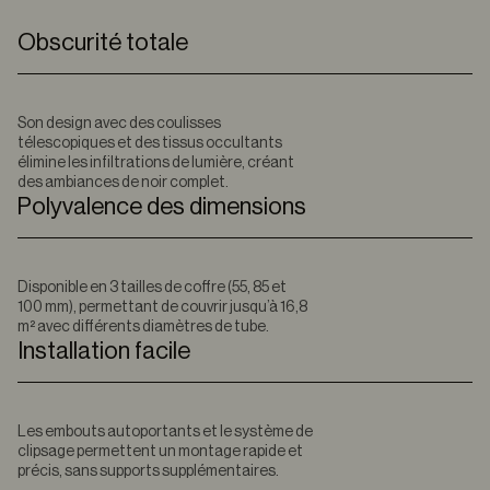
Obscurité totale
Son design avec des coulisses
télescopiques et des tissus occultants
élimine les infiltrations de lumière, créant
des ambiances de noir complet.
Polyvalence des dimensions
Disponible en 3 tailles de coffre (55, 85 et
100 mm), permettant de couvrir jusqu’à 16,8
m² avec différents diamètres de tube.
Installation facile
Les embouts autoportants et le système de
clipsage permettent un montage rapide et
précis, sans supports supplémentaires.