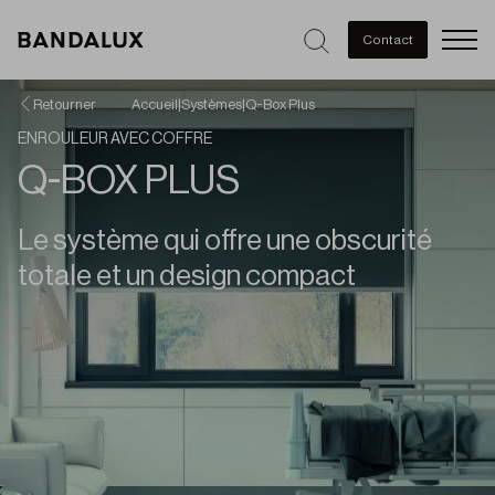
Men
Contact
Retourner
Accueil
|
Systèmes
|
Q-Box Plus
ENROULEUR AVEC COFFRE
Q-BOX PLUS
Le système qui offre une obscurité
totale et un design compact