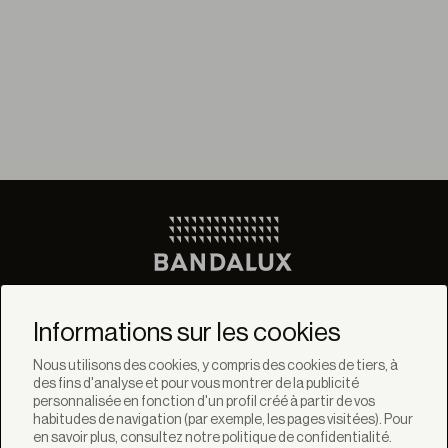
Ne manquez pas les
dernières nouvelles de
Informations sur les cookies
Bandalux
Nous utilisons des cookies, y compris des cookies de tiers, à
des fins d'analyse et pour vous montrer de la publicité
Newsletter
personnalisée en fonction d'un profil créé à partir de vos
habitudes de navigation (par exemple, les pages visitées). Pour
en savoir plus, consultez notre politique de confidentialité.