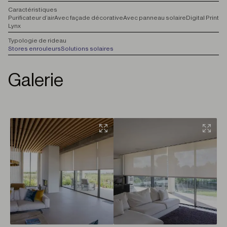
C
aractéristiques
Purificateur d’air
Avec façade décorative
Avec panneau solaire
Digital Print
Lynx
T
ypologie de rideau
Stores enrouleurs
Solutions solaires
Galerie