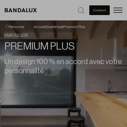
Men
Contact
Retourner
Accueil
|
Systèmes
|
Premium Plus
ENROULEUR
PREMIUM PLUS
Un design 100 % en accord avec votre
personnalité