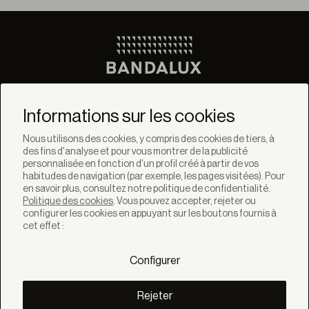
Ne manquez pas les
dernières nouvelles de
Informations sur les cookies
Bandalux
Nous utilisons des cookies, y compris des cookies de tiers, à
des fins d'analyse et pour vous montrer de la publicité
Newsletter
personnalisée en fonction d'un profil créé à partir de vos
habitudes de navigation (par exemple, les pages visitées). Pour
en savoir plus, consultez notre politique de confidentialité.
Politique des cookies
. Vous pouvez accepter, rejeter ou
configurer les cookies en appuyant sur les boutons fournis à
cet effet :
SOLUTIONS
Produits
Configurer
Systèmes
Collections
Lynx
Rejeter
DÉCOUVREZ