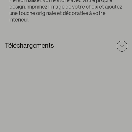
Personnalisez votre store avec votre propre
design. Imprimez l’image de votre choix et ajoutez
une touche originale et décorative à votre
intérieur.
Téléchargements
O-Box – Modèle BIM
ZIP
O-BOX – Dessin CAD
ZIP