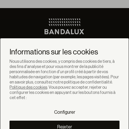
Ne manquez pas les
dernières nouvelles de
Informations sur les cookies
Bandalux
Nous utilisons des cookies, y compris des cookies de tiers, à
des fins d'analyse et pour vous montrer de la publicité
Newsletter
personnalisée en fonction d'un profil créé à partir de vos
habitudes de navigation (par exemple, les pages visitées). Pour
en savoir plus, consultez notre politique de confidentialité.
Politique des cookies
. Vous pouvez accepter, rejeter ou
configurer les cookies en appuyant sur les boutons fournis à
cet effet :
SOLUTIONS
Produits
Configurer
Systèmes
Collections
Lynx
Rejeter