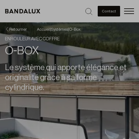
Men
Contact
Retourner
Accueil
|
Systèmes
|
O-Box
ENROULEUR AVEC COFFRE
O-BOX
Le système qui apporte élégance et
originalité grâce à sa forme
cylindrique.