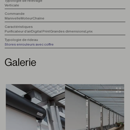
T
ypologie de relevage
Verticale
C
ommande
Manivelle
Moteur
Chaîne
C
aractéristiques
Purificateur d’air
Digital Print
Grandes dimensions
Lynx
T
ypologie de rideau
Stores enrouleurs avec coffre
Galerie