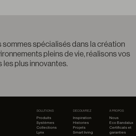
 sommes spécialisés dans la création
ironnements pleins de vie, réalisons vos
 les plus innovantes.
SOLUTIONS
DÉCOUVREZ
À PROPOS
Produits
Inspiration
Nous
Systèmes
Histories
Eco Bandalux
Collections
Projets
Certificats et
Lynx
Smart living
garanties