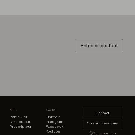
Entrer en contact
AIDE
SOCIAL
Contact
Particulier
Linkedin
Distributeur
Instagram
Où sommes-nous
Prescripteur
Facebook
Youtube
Se connecter