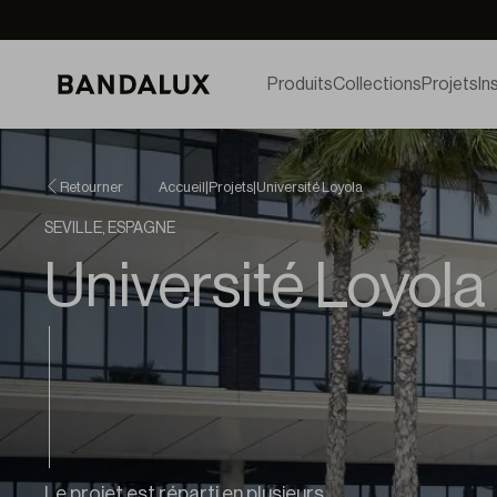
Produits
Collections
Projets
In
Retourner
Accueil
|
Projets
|
Université Loyola
SEVILLE, ESPAGNE
Université Loyola
Le projet est réparti en plusieurs