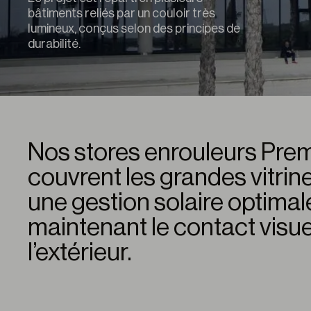
bâtiments reliés par un couloir très
lumineux, conçus selon des principes de
durabilité.
Nos stores enrouleurs Pre
couvrent les grandes vitrine
une gestion solaire optimale
maintenant le contact visu
l’extérieur.