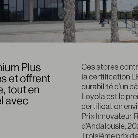
mium Plus
Ces stores contr
la certification 
s et offrent
durabilité d’un b
, tout en
Loyola est le pr
el avec
certification en
Prix Innovateur R
d’Andalousie, 20
Troisième prix d