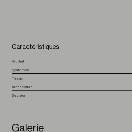
Caractéristiques
P
roduit
S
ystèmes
T
issus
A
rchitecture
S
ecteur
Galerie