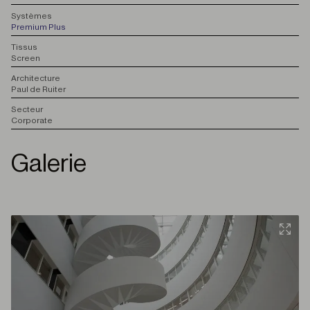
S
ystèmes
Premium Plus
T
issus
Screen
A
rchitecture
Paul de Ruiter
S
ecteur
Corporate
Galerie