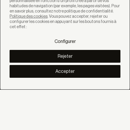
personnalisée en fonction d'un profil créé à partir de vos
habitudes de navigation (par exemple, les pages visitées). Pour
en savoir plus, consultez notre politique de confidentialité.
Politique des cookies
. Vous pouvez accepter, rejeter ou
configurer les cookies en appuyant sur les boutons fournis à
cet effet :
SOLUTIONS
Produits
Configurer
Systèmes
Collections
Lynx
Rejeter
DÉCOUVREZ
Inspiration
Accepter
Histories
Projets
Smart living
Gestion Solaire
À PROPOS
Nous
Eco Bandalux
Certificats et garanties
AIDE
Particulier
Distributeur