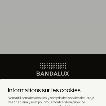
Ne manquez pas les
dernières nouvelles de
Informations sur les cookies
Bandalux
Nous utilisons des cookies, y compris des cookies de tiers, à
des fins d'analyse et pour vous montrer de la publicité
Newsletter