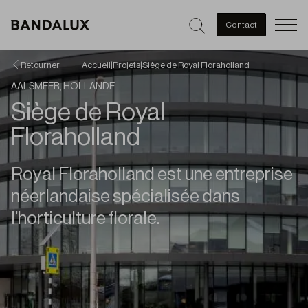
Men
Contact
Retourner
Accueil
|
Projets
|
Siège de Royal Floraholland
AALSMEER, HOLLANDE
Siège de Royal
Floraholland
Royal Floraholland est une entreprise
néerlandaise spécialisée dans
l’horticulture florale.