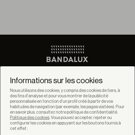
Ne manquez pas les
dernières nouvelles de
Informations sur les cookies
Bandalux
Nous utilisons des cookies, y compris des cookies de tiers, à
des fins d'analyse et pour vous montrer de la publicité
Newsletter
personnalisée en fonction d'un profil créé à partir de vos
habitudes de navigation (par exemple, les pages visitées). Pour
en savoir plus, consultez notre politique de confidentialité.
Politique des cookies
. Vous pouvez accepter, rejeter ou
configurer les cookies en appuyant sur les boutons fournis à
cet effet :