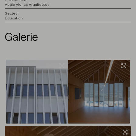
Abalo Alonso Arquitectos
S
ecteur
Éducation
Galerie