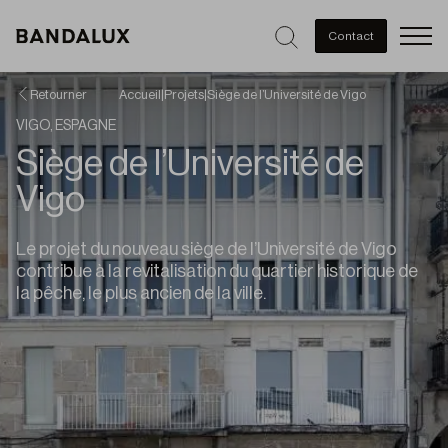
Men
Contact
Retourner
Accueil
|
Projets
|
Siège de l’Université de Vigo
VIGO, ESPAGNE
Siège de l’Université de
Vigo
Le projet du nouveau siège de l’Université de Vigo
contribue à la revitalisation du quartier historique de
la pêche, le plus ancien de la ville.