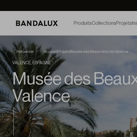
Produits
Collections
Projets
In
Retourner
Accueil
|
Projets
|
Musée des Beaux-Arts de Valence
VALENCE, ESPAGNE
Musée des Beaux
Valence