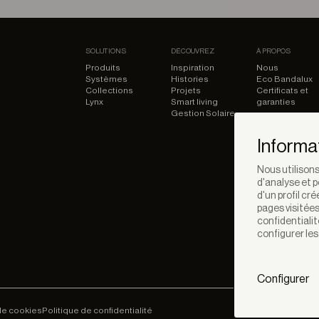
SOLUTIONS
DÉCOUVREZ
À PROPOS
Produits
Inspiration
Nous
Systèmes
Histories
Eco Bandalux
Collections
Projets
Certificats et
Lynx
Smart living
garanties
Gestion Solaire
Informa
Nous utilisons
d'analyse et p
d'un profil cr
pages visitées
confidentialit
configurer les
Configurer
de cookies
Politique de confidentialité