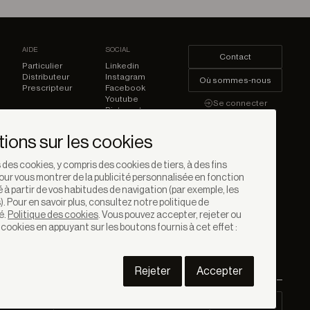
AIDE
SOCIAL
Contact
Particulier
Linkedin
Distributeur
Instagram
Où sommes-nous
Prescripteur
Facebook
Youtube
Se connecter
Pinterest
tions sur les cookies
 des cookies, y compris des cookies de tiers, à des fins
our vous montrer de la publicité personnalisée en fonction
éé à partir de vos habitudes de navigation (par exemple, les
). Pour en savoir plus, consultez notre politique de
é.
Politique des cookies
. Vous pouvez accepter, rejeter ou
 cookies en appuyant sur les boutons fournis à cet effet :
Rejeter
Accepter
Téléchargements Prescription
Area PRO