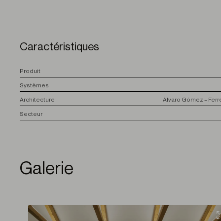
Caractéristiques
P
roduit
S
ystèmes
A
rchitecture
Álvaro Gómez – Ferre
S
ecteur
Galerie