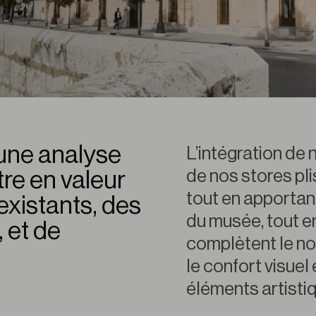
 une analyse
L’intégration de
de nos stores pl
tre en valeur
tout en apportant
existants, des
du musée, tout en 
 et de
complètent le no
le confort visuel
éléments artistiqu