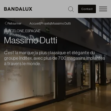
Men
Contact
Retourner
Accueil
|
Projets
|
Massimo Dutti
BARCELONE, ESPAGNE
Massimo Dutti
C’est la marque la plus classique et élégante du
groupe Inditex, avec plus de 700 magasins implantés
à travers le monde.