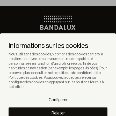
Ne manquez pas les
dernières nouvelles de
Informations sur les cookies
Bandalux
Nous utilisons des cookies, y compris des cookies de tiers, à
des fins d'analyse et pour vous montrer de la publicité
Newsletter
personnalisée en fonction d'un profil créé à partir de vos
habitudes de navigation (par exemple, les pages visitées). Pour
en savoir plus, consultez notre politique de confidentialité.
Politique des cookies
. Vous pouvez accepter, rejeter ou
configurer les cookies en appuyant sur les boutons fournis à
cet effet :
SOLUTIONS
Produits
Configurer
Systèmes
Collections
Lynx
Rejeter