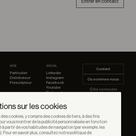
Entrer en contact
AIDE
SOCIAL
Contact
Particulier
Linkedin
Distributeur
Instagram
Où sommes-nous
Prescripteur
Facebook
Youtube
Se connecter
Pinterest
tions sur les cookies
 des cookies, y compris des cookies de tiers, à des fins
our vous montrer de la publicité personnalisée en fonction
éé à partir de vos habitudes de navigation (par exemple, les
). Pour en savoir plus, consultez notre politique de