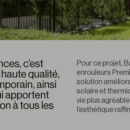
nces, c’est
Pour ce projet, B
enrouleurs Premi
 haute qualité,
solution améliore
porain, ainsi
solaire et therm
ui apportent
vie plus agréabl
ion à tous les
l’esthétique raff