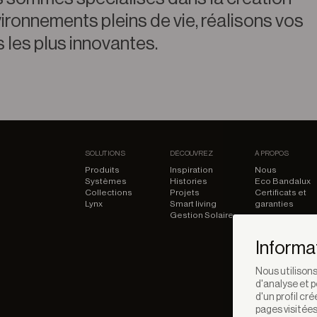
ironnements pleins de vie, réalisons vos
 les plus innovantes.
SOLUTIONS
DÉCOUVREZ
À PROPOS
Produits
Inspiration
Nous
Systèmes
Histories
Eco Bandalux
Collections
Projets
Certificats et
Lynx
Smart living
garanties
Gestion Solaire
Informa
Nous utilisons
d'analyse et p
d'un profil cr
pages visitées