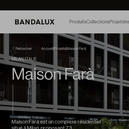
Produits
Collections
Projets
In
Retourner
Accueil
|
Projets
|
Maison Farà
MILAN, ITALIE
Maison Farà
Maison Farà est un complexe résidentiel
situé à Milan, proposant 73