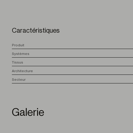
Caractéristiques
P
roduit
S
ystèmes
T
issus
A
rchitecture
S
ecteur
Galerie