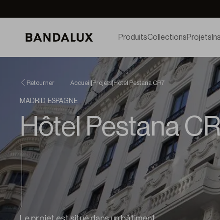
Produits
Collections
Projets
In
Retourner
Accueil
|
Projets
|
Hôtel Pestana CR7
MADRID, ESPAGNE
Hôtel Pestana C
Le projet est situé dans un bâtiment