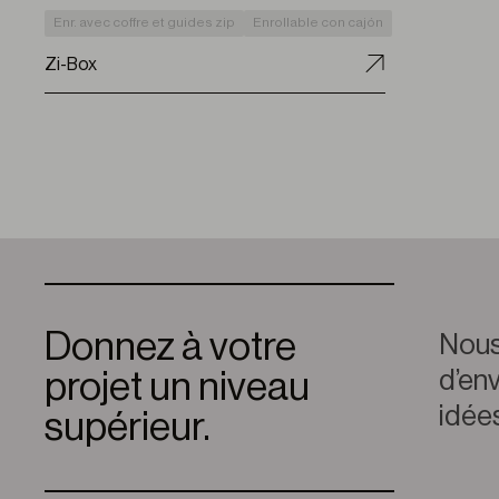
Enr. avec coffre et guides zip
Enrollable con cajón
Zi-Box
Donnez à votre
Nous
d’env
projet un niveau
idées
supérieur.