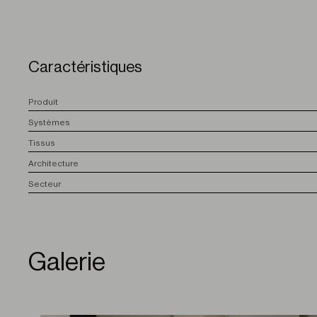
Caractéristiques
P
roduit
S
ystèmes
T
issus
A
rchitecture
S
ecteur
Galerie