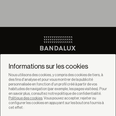
Ne manquez pas les
dernières nouvelles de
Informations sur les cookies
Bandalux
Nous utilisons des cookies, y compris des cookies de tiers, à
des fins d'analyse et pour vous montrer de la publicité
Newsletter
personnalisée en fonction d'un profil créé à partir de vos
habitudes de navigation (par exemple, les pages visitées). Pour
en savoir plus, consultez notre politique de confidentialité.
Politique des cookies
. Vous pouvez accepter, rejeter ou
configurer les cookies en appuyant sur les boutons fournis à
cet effet :
SOLUTIONS