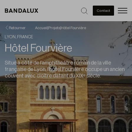
Men
Contact
Retourner
Accueil
|
Projets
|
Hôtel Fourvière
LYON, FRANCE
Hôtel Fourvière
Situé à côté de l’amphithéâtre romain de la ville
française de Lyon, l’hôtel Fourvière occupe un ancien
couvent avec cloître datant du XIXᵉ siècle.