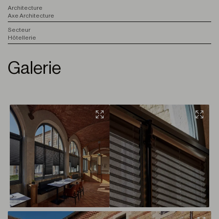
A
rchitecture
Axe Architecture
S
ecteur
Hôtellerie
Galerie