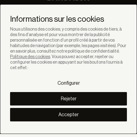
Ne manquez pas les
dernières nouvelles de
Informations sur les cookies
Bandalux
Nous utilisons des cookies, y compris des cookies de tiers, à
des fins d'analyse et pour vous montrer de la publicité
Newsletter
personnalisée en fonction d'un profil créé à partir de vos
habitudes de navigation (par exemple, les pages visitées). Pour
en savoir plus, consultez notre politique de confidentialité.
Politique des cookies
. Vous pouvez accepter, rejeter ou
configurer les cookies en appuyant sur les boutons fournis à
cet effet :
SOLUTIONS
Produits
Configurer
Systèmes
Collections
Lynx
Rejeter
DÉCOUVREZ
Inspiration
Accepter
Histories
Projets
Smart living
Gestion Solaire