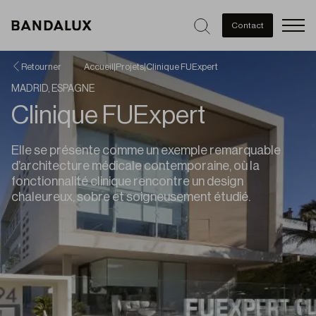
Men
Contact
Retourner
Accueil
|
Projets
|
Clinique FUExpert
MADRID, ESPAGNE
Clinique FUExpert
Elle se présente comme un exemple remarquable
d’architecture médicale contemporaine, où la
fonctionnalité clinique rencontre un design
chaleureux, sobre et soigneusement étudié.