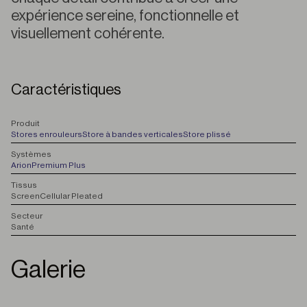
expérience sereine, fonctionnelle et
visuellement cohérente.
Caractéristiques
P
roduit
Stores enrouleurs
Store à bandes verticales
Store plissé
S
ystèmes
Arion
Premium Plus
T
issus
Screen
Cellular Pleated
S
ecteur
Santé
Galerie