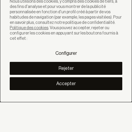
Nous utilisons des cookies, y compris des cookies de tiers, à
des fins d'analyse et pour vous montrer de la publicité
Newsletter
personnalisée en fonction d'un profil créé à partir de vos
habitudes de navigation (par exemple, les pages visitées). Pour
en savoir plus, consultez notre politique de confidentialité.
Politique des cookies
. Vous pouvez accepter, rejeter ou
configurer les cookies en appuyant sur les boutons fournis à
cet effet :
SOLUTIONS
Produits
Configurer
Systèmes
Collections
Lynx
Rejeter
DÉCOUVREZ
Inspiration
Accepter
Histories
Projets
Smart living
Gestion Solaire
À PROPOS
Nous
Eco Bandalux
Certificats et garanties
AIDE