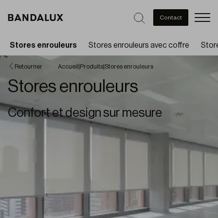
Men
Contact
Stores enrouleurs
Stores enrouleurs avec coffre
Store
Retourner
Accueil
|
Produits
|
Stores enrouleurs
Stores enrouleurs
Confort et design sur mesure