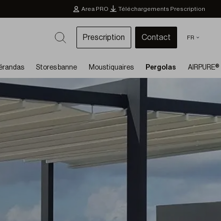
Area PRO
Téléchargements Prescription
Prescription
Contact
FR
érandas
Stores banne
Moustiquaires
Pergolas
AIRPURE®