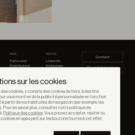
AIDE
SOCIAL
Contact
Particulier
Linkedin
Distributeur
Instagram
Où sommes-nous
Prescripteur
Facebook
Youtube
Se connecter
tions sur les cookies
Pinterest
 des cookies, y compris des cookies de tiers, à des fins
our vous montrer de la publicité personnalisée en fonction
éé à partir de vos habitudes de navigation (par exemple, les
). Pour en savoir plus, consultez notre politique de
é.
Politique des cookies
. Vous pouvez accepter, rejeter ou
 cookies en appuyant sur les boutons fournis à cet effet :