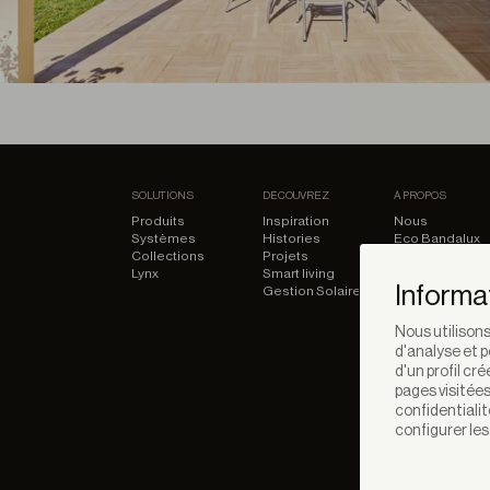
SOLUTIONS
DÉCOUVREZ
À PROPOS
Produits
Inspiration
Nous
Systèmes
Histories
Eco Bandalux
Collections
Projets
Certificats et
Lynx
Smart living
garanties
Informa
Gestion Solaire
Nous utilisons
d'analyse et p
d'un profil cr
pages visitées
confidentialit
configurer les