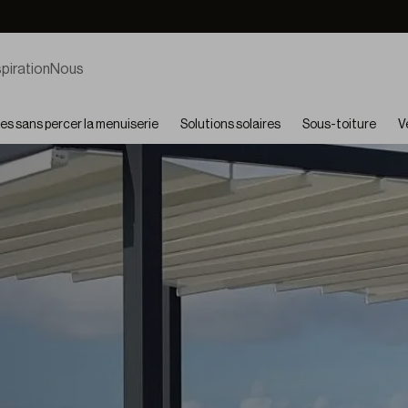
spiration
Nous
es sans percer la menuiserie
Solutions solaires
Sous-toiture
V