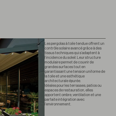
Les pergolas à toile tendue offrent un
contrôle solaire avancé grâce à des
tissus techniques qui s’adaptent à
l’incidence du soleil. Leur structure
modulaire permet de couvrir de
grandes surfaces tout en
garantissant une tension uniforme de
la toile et une esthétique
architecturale épurée.
Idéales pour les terrasses, patios ou
espaces de restauration, elles
apportent ombre, ventilation et une
parfaite intégration avec
l’environnement.