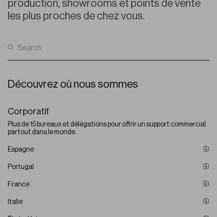
production
, showrooms et
points
de vente
les plus
proches
de
chez
vous
.
Découvrez où nous sommes
Corporatif
Plus de 15 bureaux et délégations pour offrir un support commercial
partout dans le monde.
Espagne
Portugal
Bandalux Campus
Rúa Castilla y León 14, P.I. A Sionlla, 15702 Santiago de Compostela
France
Bandalux Porto
Get directions
Av. Padre Manuel Alves Rego 633, 4470-330 Maia
Italie
Bandalux Toulouse
35 122 944 53 80