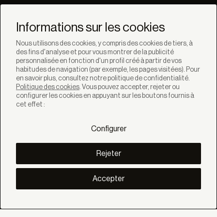
Ne manquez pas les
dernières nouvelles de
Informations sur les cookies
Bandalux
Nous utilisons des cookies, y compris des cookies de tiers, à
des fins d'analyse et pour vous montrer de la publicité
Newsletter
personnalisée en fonction d'un profil créé à partir de vos
habitudes de navigation (par exemple, les pages visitées). Pour
en savoir plus, consultez notre politique de confidentialité.
Politique des cookies
. Vous pouvez accepter, rejeter ou
configurer les cookies en appuyant sur les boutons fournis à
cet effet :
SOLUTIONS
Produits
Configurer
Systèmes
Collections
Lynx
Rejeter
DÉCOUVREZ
Inspiration
Accepter
Histories
Projets
Smart living
Gestion Solaire
À PROPOS