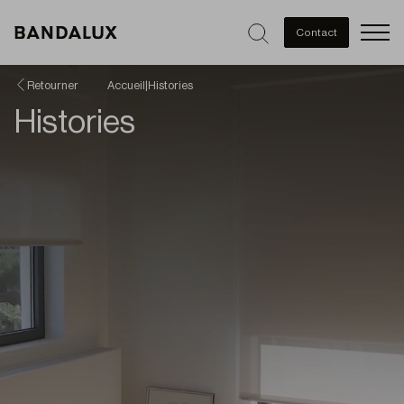
Men
Contact
Retourner
Accueil
|
Histories
Histories