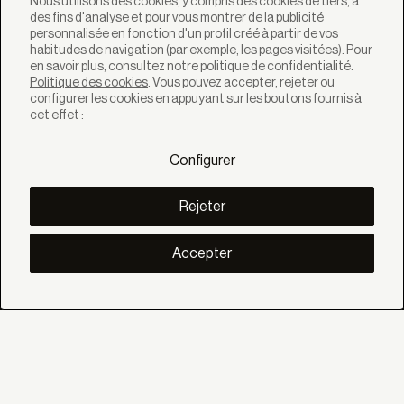
Nous utilisons des cookies, y compris des cookies de tiers, à
des fins d'analyse et pour vous montrer de la publicité
Newsletter
personnalisée en fonction d'un profil créé à partir de vos
habitudes de navigation (par exemple, les pages visitées). Pour
en savoir plus, consultez notre politique de confidentialité.
Politique des cookies
. Vous pouvez accepter, rejeter ou
configurer les cookies en appuyant sur les boutons fournis à
cet effet :
SOLUTIONS
Produits
Configurer
Systèmes
Collections
Lynx
Rejeter
DÉCOUVREZ
Inspiration
Accepter
Histories
Projets
Smart living
Gestion Solaire
À PROPOS
Nous
Eco Bandalux
Certificats et garanties
AIDE