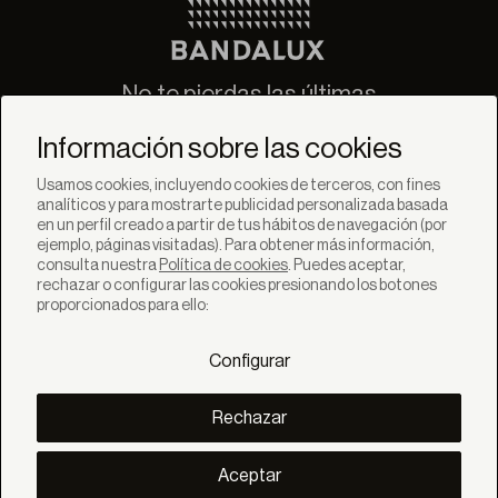
No te pierdas las últimas
novedades de Bandalux
Información sobre las cookies
Suscribirse
Usamos cookies, incluyendo cookies de terceros, con fines
analíticos y para mostrarte publicidad personalizada basada
en un perfil creado a partir de tus hábitos de navegación (por
ejemplo, páginas visitadas). Para obtener más información,
consulta nuestra
Política de cookies
. Puedes aceptar,
rechazar o configurar las cookies presionando los botones
SOLUCIONES
proporcionados para ello:
Productos
Sistemas
Configurar
Colecciones
Lynx
DESCUBRE
Rechazar
Inspiración
Historias
Proyectos
Aceptar
Smart living