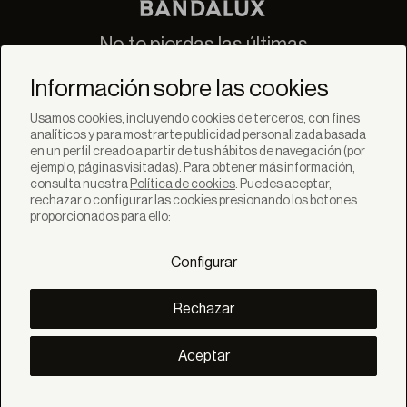
No te pierdas las últimas
novedades de Bandalux
Información sobre las cookies
Suscribirse
Usamos cookies, incluyendo cookies de terceros, con fines
analíticos y para mostrarte publicidad personalizada basada
en un perfil creado a partir de tus hábitos de navegación (por
ejemplo, páginas visitadas). Para obtener más información,
consulta nuestra
Política de cookies
. Puedes aceptar,
rechazar o configurar las cookies presionando los botones
SOLUCIONES
proporcionados para ello:
Productos
Sistemas
Configurar
Colecciones
Lynx
DESCUBRE
Rechazar
Inspiración
Historias
Proyectos
Aceptar
Smart living
Gestión Solar
SOBRE