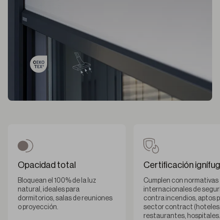
Opacidad total
Certificación ignífu
Bloquean el 100% de la luz
Cumplen con normativas
natural, ideales para
internacionales de segur
dormitorios, salas de reuniones
contra incendios, aptos p
o proyección.
sector contract (hoteles
restaurantes, hospitales