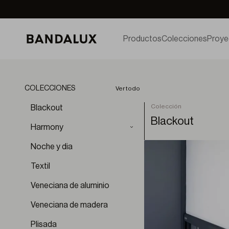
Productos
Colecciones
Proye
COLECCIONES
Ver todo
Colección
Blackout
Blackout
Harmony
Aura BO
Noche y dia
Aura
Textil
Brumae
Cloud
Veneciana de aluminio
Diffuse
Veneciana de madera
Dunes
Erosio
Plisada