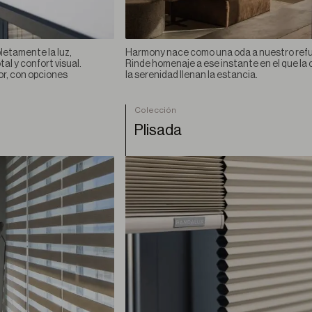
letamente la luz,
Harmony nace como una oda a nuestro refu
al y confort visual.
Rinde homenaje a ese instante en el que la 
ior, con opciones
la serenidad llenan la estancia.
Colección
Plisada