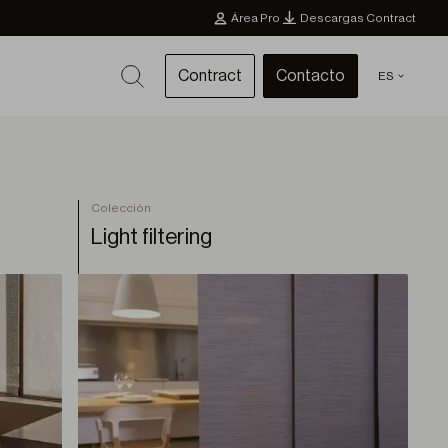
Área Pro
Descargas Contract
Contract
Contacto
ES
Colección
Light filtering