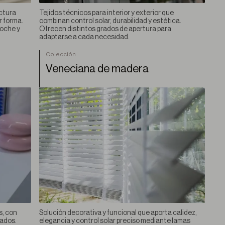
ctura
Tejidos técnicos para interior y exterior que
r forma.
combinan control solar, durabilidad y estética.
Noche y
Ofrecen distintos grados de apertura para
adaptarse a cada necesidad.
Colección
Veneciana de madera
s, con
Solución decorativa y funcional que aporta calidez,
bados.
elegancia y control solar preciso mediante lamas