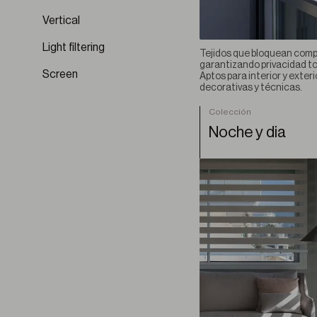
Esparto
Vertical
Fluvia BO
Lignum
Light filtering
Tejidos que bloquean comp
Linum
garantizando privacidad tot
Screen
Aptos para interior y exter
Linum BO
decorativas y técnicas.
Nexa
Colección
Origo
Noche y dia
Papyrus
Seren
Silvarium
Sylvara
Terre
Terre BO
Velterra
Ventara BO
Vestigium
Vestigium BO