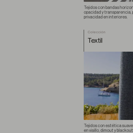
Aura
Tejidos con bandas horizo
Erosio
opacidad y transparencia, 
privacidad en interiores.
Linum
Brumae
Colección
Dunes
Textil
VER TODA LA COLECCIÓN
Tejidos con estética suave 
en visillo, dimout y blacko