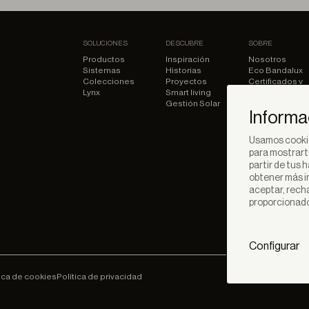
SOLUCIONES
DESCUBRE
SOBRE
Productos
Inspiración
Nosotros
Sistemas
Historias
Eco Bandalux
Colecciones
Proyectos
Certificados y
Lynx
Smart living
garantias
Gestión Solar
Subvenciones
Informa
Usamos cookie
para mostrart
partir de tus 
obtener más i
aceptar, rech
proporcionados
Configurar
tica de cookies
Política de privacidad