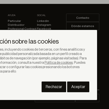
AYUDA
SOCIAL
Contacto
Particular
Linkedin
Distribuidor
Instagram
Dónde estamos
Profesional Contract
Facebook
Youtube
Iniciar sesión
Pinterest
ción sobre las cookies
s, incluyendo cookies de terceros, con fines analíticos y
e publicidad personalizada basada en un perfil creado a
hábitos de navegación (por ejemplo, páginas visitadas). Para
nformación, consulta nuestra
Política de cookies
. Puedes
azar o configurar las cookies presionando los botones
 para ello:
Rechazar
Aceptar
Descargas Contract
Área Pro