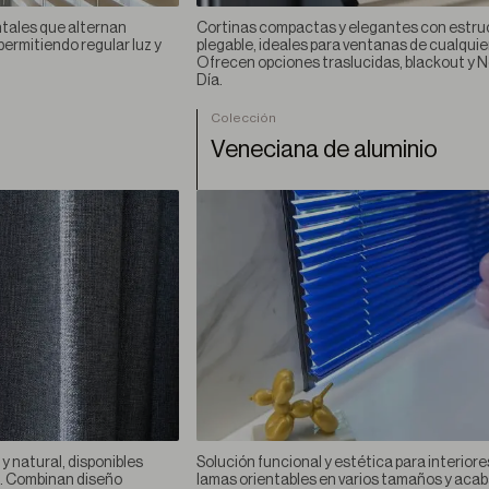
ntales que alternan
Cortinas compactas y elegantes con estru
permitiendo regular luz y
plegable, ideales para ventanas de cualquie
Ofrecen opciones traslucidas, blackout y 
Día.
Colección
Veneciana de aluminio
y natural, disponibles
Solución funcional y estética para interiore
ut. Combinan diseño
lamas orientables en varios tamaños y aca